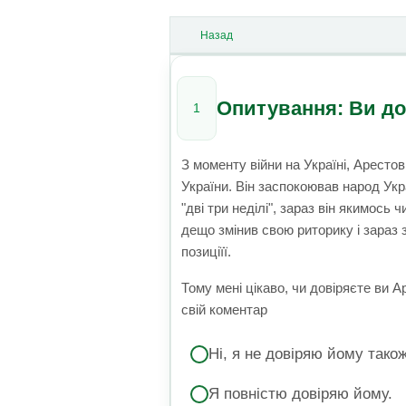
Назад
Опитування: Ви до
1
З моменту війни на Україні, Аресто
України. Він заспокоював народ Укр
"дві три неділі", зараз він якимось
дещо змінив свою риторику і зараз 
позиціїї.
Тому мені цікаво, чи довіряєте ви 
свій коментар
Ні, я не довіряю йому тако
Я повністю довіряю йому.