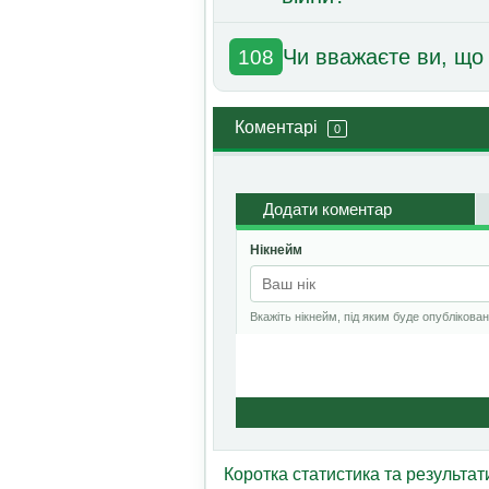
Чи вважаєте ви, що
108
Коментарі
0
Додати коментар
Нікнейм
Вкажіть нікнейм, під яким буде опублікова
Коротка статистика та результа