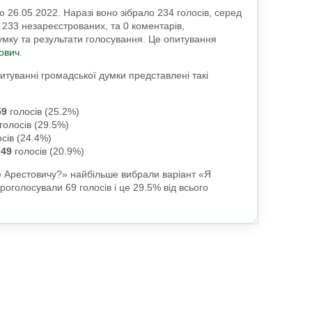
26.05.2022. Наразі воно зібрало 234 голосів, серед
і 233 незареєстрованих, та 0 коментарів,
мку та результати голосування. Це опитування
ович
.
итуванні громадської думки представлені такі
59
голосів (
25.2%
)
голосів (
29.5%
)
сів (
24.4%
)
-
49
голосів (
20.9%
)
е Арестовичу?» найбільше вибрали варіант «Я
роголосували 69 голосів і це 29.5% від всього