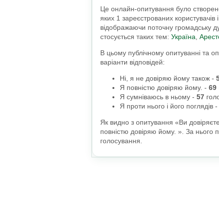
Це онлайн-опитування було створено 
яких 1 зареєстрованих користувачів 
відображаючи поточну громадську ду
стосується таких тем:
Україна
,
Арест
В цьому публічному опитуванні та оп
варіанти відповідей:
Ні, я не довіряю йому також
-
Я повністю довіряю йому.
-
69
Я сумніваюсь в ньому
-
57
голо
Я проти нього і його поглядів
Як видно з опитування «Ви довіряєт
повністю довіряю йому. ». За нього п
голосування.