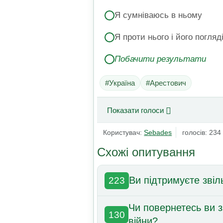
Я сумніваюсь в ньому
Я проти нього і його погляд
Побачити результати
#Україна
#Арестович
Показати голоси
Користувач:
Sebades
голосів: 234
Схожі опитування
Ви підтримуєте зві
223
Чи повернетесь ви з
130
війни?