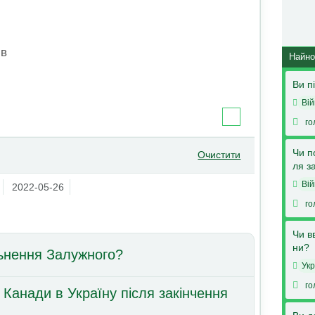
ів
Найно
Ви п
Вій
го
Чи п
Очистити
ля з
Вій
2022-05-26
го
Чи в
ни?
льнення Залужного?
Укр
го
 Канади в Україну після закінчення