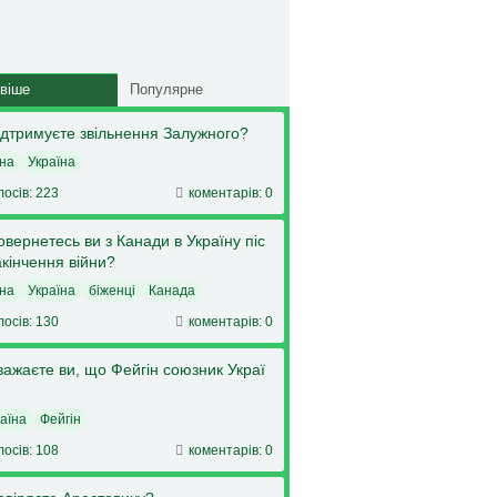
віше
Популярне
ідтримуєте звільнення Залужного?
на
Україна
лосів: 223
коментарів: 0
овернетесь ви з Канади в Україну піс
акінчення війни?
на
Україна
біженці
Канада
лосів: 130
коментарів: 0
важаєте ви, що Фейгін союзник Украї
аїна
Фейгін
лосів: 108
коментарів: 0