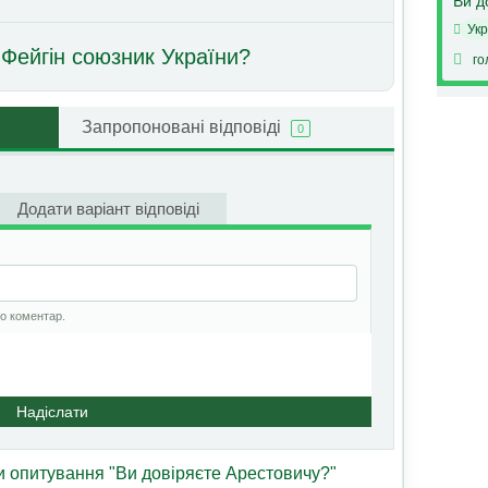
Ви д
Укр
 Фейгін союзник України?
го
Запропоновані відповіді
0
Додати варіант відповіді
но коментар.
Надіслати
ти опитування "Ви довіряєте Арестовичу?"