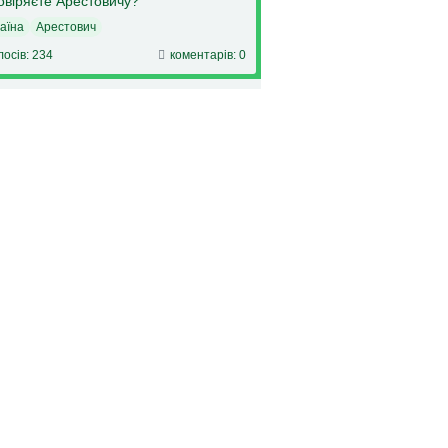
овіряєте Арестовичу?
аїна
Арестович
лосів: 234
коментарів: 0