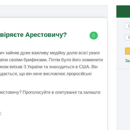
віряєте Арестовичу?
вич зайняв дуже важливу медійну долю всієї уваги
аїни своїми брифінгами. Потім було його знаменити
За
 чином виїхав З України та знаходиться в США. Він
здається, що він наче висловлює проросійські
Арестовичу? Проголосуйте в опитуванні та залиште
ж