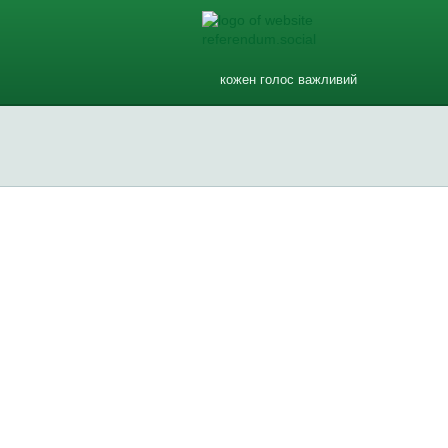
кожен голос важливий
Ви довіряєте Арестовичу?
Ви довіряєте Арестовичу?